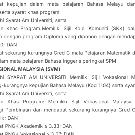
t kepujian dalam mata pelajaran Bahasa Melayu dan 
serta syarat khas program
 Syarat Am Universiti; serta
an Khas Program:Memiliki Sijil Kolej Komuniti (SKK) 
an dengan program Diploma yang dipohon dengan mendap
.0; DAN
t sekurung-kurungnya Gred C mata Pelajaran Matematik d
alam mata pelajaran Bahasa Inggeris peringkat SPM
ASIONAL MALAYSIA (SVM)
i SYARAT AM UNIVERSITI Memiliki Sijil Vokasional M
g-kurangnya kepujian Bahasa Melayu (Kod 1104) serta sya
 Syarat Am Universiti; serta
an Khas Program: Memiliki Sijil Vokasional Malaysi
gi Pembinaan dan mendapat sekurang-kurangnya Gred C
ik; DAN
t PNGK Akademik ≥ 3.33; DAN
t PNGK Vokasional ≥ 3.67; DAN