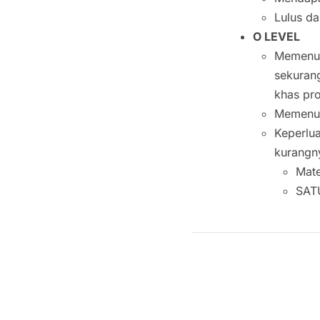
Lulus da
O LEVEL
Memenuh
sekuran
khas pr
Memenuhi
Keperlu
kurangn
Mat
SATU