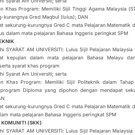
 Syarat Am Universiti; serta
an Khas Program: Memiliki Sijil Tinggi Agama Malaysia 
g-kurangnya Gred Maqbul (lulus); DAN
t sekurung-kurungnya Gred C mata Pelajaran Matematik d
us dalam mata pelajaran Bahasa Inggeris peringkat SPM
TEKNIK
i SYARAT AM UNIVERSITI: Lulus Sijil Pelajaran Malaysia 
t kepujian dalam mata pelajaran Bahasa Melayu dan 
serta syarat khas program
 Syarat Am Universiti; serta
an Khas Program: Memiliki Sijil Politeknik dalam Taha
 program Diploma yang dipohon dengan mendapat sek
AN
t sekurung-kurungnya Gred C mata Pelajaran Matematik d
alam mata pelajaran Bahasa Inggeris peringkat SPM
J KOMUNITI (SKK)
i SYARAT AM UNIVERSITI: Lulus Sijil Pelajaran Malaysia 