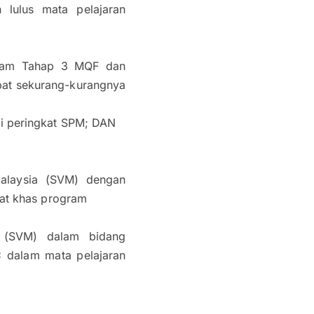
lulus mata pelajaran
dalam Tahap 3 MQF dan
at sekurang-kurangnya
i peringkat SPM; DAN
alaysia (SVM) dengan
rat khas program
a (SVM) dalam bidang
 dalam mata pelajaran