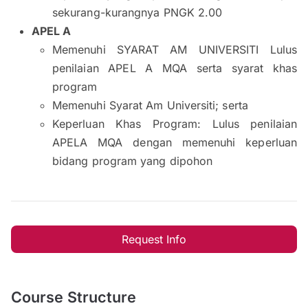
sekurang-kurangnya PNGK 2.00
APEL A
Memenuhi SYARAT AM UNIVERSITI Lulus
penilaian APEL A MQA serta syarat khas
program
Memenuhi Syarat Am Universiti; serta
Keperluan Khas Program: Lulus penilaian
APELA MQA dengan memenuhi keperluan
bidang program yang dipohon
Request Info
Course Structure