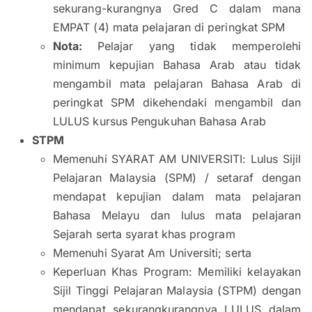
sekurang-kurangnya Gred C dalam mana
EMPAT (4) mata pelajaran di peringkat SPM
Nota:
Pelajar yang tidak memperolehi
minimum kepujian Bahasa Arab atau tidak
mengambil mata pelajaran Bahasa Arab di
peringkat SPM dikehendaki mengambil dan
LULUS kursus Pengukuhan Bahasa Arab
STPM
Memenuhi SYARAT AM UNIVERSITI: Lulus Sijil
Pelajaran Malaysia (SPM) / setaraf dengan
mendapat kepujian dalam mata pelajaran
Bahasa Melayu dan lulus mata pelajaran
Sejarah serta syarat khas program
Memenuhi Syarat Am Universiti; serta
Keperluan Khas Program: Memiliki kelayakan
Sijil Tinggi Pelajaran Malaysia (STPM) dengan
mendapat sekurangkurangnya LULUS dalam