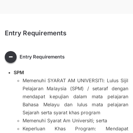
Entry Requirements
Entry Requirements
SPM
Memenuhi SYARAT AM UNIVERSITI: Lulus Sijil
Pelajaran Malaysia (SPM) / setaraf dengan
mendapat kepujian dalam mata pelajaran
Bahasa Melayu dan lulus mata pelajaran
Sejarah serta syarat khas program
Memenuhi Syarat Am Universiti; serta
Keperluan Khas Program: Mendapat