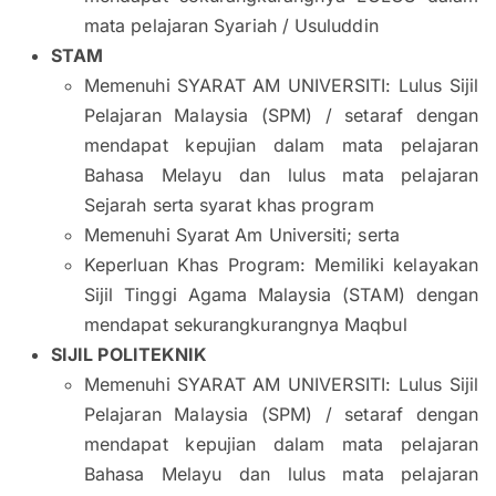
mata pelajaran Syariah / Usuluddin
STAM
Memenuhi SYARAT AM UNIVERSITI: Lulus Sijil
Pelajaran Malaysia (SPM) / setaraf dengan
mendapat kepujian dalam mata pelajaran
Bahasa Melayu dan lulus mata pelajaran
Sejarah serta syarat khas program
Memenuhi Syarat Am Universiti; serta
Keperluan Khas Program: Memiliki kelayakan
Sijil Tinggi Agama Malaysia (STAM) dengan
mendapat sekurangkurangnya Maqbul
SIJIL POLITEKNIK
Memenuhi SYARAT AM UNIVERSITI: Lulus Sijil
Pelajaran Malaysia (SPM) / setaraf dengan
mendapat kepujian dalam mata pelajaran
Bahasa Melayu dan lulus mata pelajaran