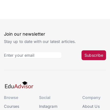
Join our newsletter
Stay up to date with our latest articles.
Subscribe
Browse
Social
Company
Courses
Instagram
About Us