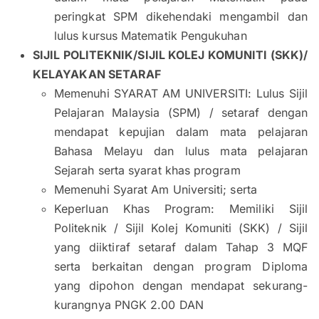
peringkat SPM dikehendaki mengambil dan
lulus kursus Matematik Pengukuhan
SIJIL POLITEKNIK/SIJIL KOLEJ KOMUNITI (SKK)/
KELAYAKAN SETARAF
Memenuhi SYARAT AM UNIVERSITI: Lulus Sijil
Pelajaran Malaysia (SPM) / setaraf dengan
mendapat kepujian dalam mata pelajaran
Bahasa Melayu dan lulus mata pelajaran
Sejarah serta syarat khas program
Memenuhi Syarat Am Universiti; serta
Keperluan Khas Program: Memiliki Sijil
Politeknik / Sijil Kolej Komuniti (SKK) / Sijil
yang diiktiraf setaraf dalam Tahap 3 MQF
serta berkaitan dengan program Diploma
yang dipohon dengan mendapat sekurang-
kurangnya PNGK 2.00 DAN