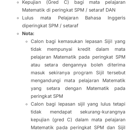
Kepujian (Gred C) bagi mata pelajaran
Matematik di peringkat SPM / setaraf DAN
Lulus mata Pelajaran Bahasa Inggeris
diperingkat SPM / setaraf
Nota:
Calon bagi kemasukan lepasan Sijil yang
tidak mempunyai kredit dalam mata
pelajaran Matematik pada peringkat SPM
atau setara dengannya boleh diterima
masuk sekiranya program Sijil tersebut
mengandungi mata pelajaran Matematik
yang setara dengan Matematik pada
peringkat SPM
Calon bagi lepasan sijil yang lulus tetapi
tidak mendapat sekurang-kurangnya
kepujian (gred C) dalam mata pelajaran
Matematik pada peringkat SPM dan Sijil