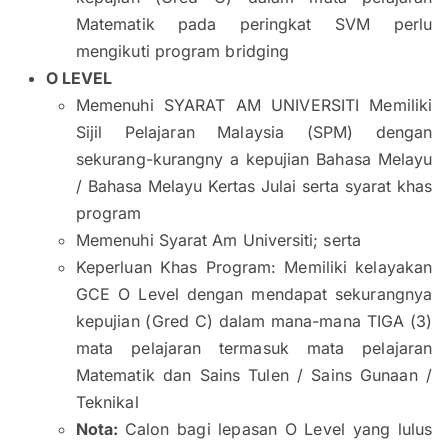
Matematik pada peringkat SVM perlu
mengikuti program bridging
O LEVEL
Memenuhi SYARAT AM UNIVERSITI Memiliki
Sijil Pelajaran Malaysia (SPM) dengan
sekurang-kurangny a kepujian Bahasa Melayu
/ Bahasa Melayu Kertas Julai serta syarat khas
program
Memenuhi Syarat Am Universiti; serta
Keperluan Khas Program: Memiliki kelayakan
GCE O Level dengan mendapat sekurangnya
kepujian (Gred C) dalam mana-mana TIGA (3)
mata pelajaran termasuk mata pelajaran
Matematik dan Sains Tulen / Sains Gunaan /
Teknikal
Nota:
Calon bagi lepasan O Level yang lulus