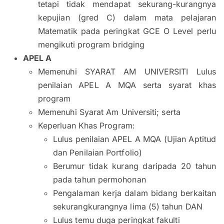
tetapi tidak mendapat sekurang-kurangnya
kepujian (gred C) dalam mata pelajaran
Matematik pada peringkat GCE O Level perlu
mengikuti program bridging
APEL A
Memenuhi SYARAT AM UNIVERSITI Lulus
penilaian APEL A MQA serta syarat khas
program
Memenuhi Syarat Am Universiti; serta
Keperluan Khas Program:
Lulus penilaian APEL A MQA (Ujian Aptitud
dan Penilaian Portfolio)
Berumur tidak kurang daripada 20 tahun
pada tahun permohonan
Pengalaman kerja dalam bidang berkaitan
sekurangkurangnya lima (5) tahun DAN
Lulus temu duga peringkat fakulti