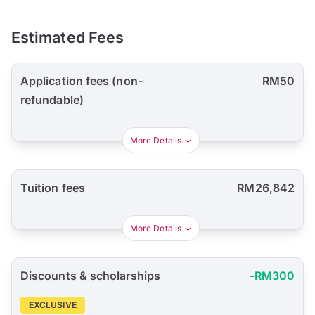
Estimated Fees
Application fees (non-
RM50
refundable)
More Details
Tuition fees
RM26,842
More Details
Discounts & scholarships
-RM300
EXCLUSIVE