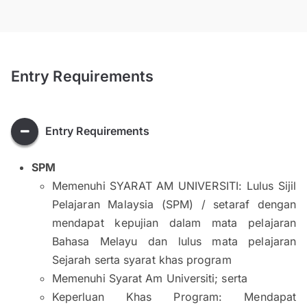
Entry Requirements
Entry Requirements
SPM
Memenuhi SYARAT AM UNIVERSITI: Lulus Sijil
Pelajaran Malaysia (SPM) / setaraf dengan
mendapat kepujian dalam mata pelajaran
Bahasa Melayu dan lulus mata pelajaran
Sejarah serta syarat khas program
Memenuhi Syarat Am Universiti; serta
Keperluan Khas Program: Mendapat