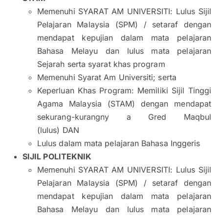
Memenuhi SYARAT AM UNIVERSITI: Lulus Sijil
Pelajaran Malaysia (SPM) / setaraf dengan
mendapat kepujian dalam mata pelajaran
Bahasa Melayu dan lulus mata pelajaran
Sejarah serta syarat khas program
Memenuhi Syarat Am Universiti; serta
Keperluan Khas Program: Memiliki Sijil Tinggi
Agama Malaysia (STAM) dengan mendapat
sekurang-kurangny a Gred Maqbul
(lulus) DAN
Lulus dalam mata pelajaran Bahasa Inggeris
SIJIL POLITEKNIK
Memenuhi SYARAT AM UNIVERSITI: Lulus Sijil
Pelajaran Malaysia (SPM) / setaraf dengan
mendapat kepujian dalam mata pelajaran
Bahasa Melayu dan lulus mata pelajaran